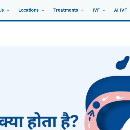
Us
Locations
Treatments
IVF
AI IVF