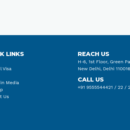
K LINKS
REACH US
H-6, 1st Floor, Green Pa
l Visa
New Delhi, Delhi 11001
CALL US
 in Media
+91 9555544421 /
22 /
2
ap
t Us