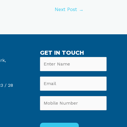
Next Post
→
GET IN TOUCH
rk,
6
3 /
28