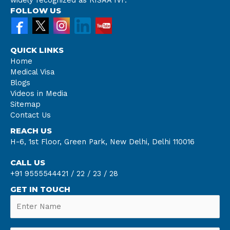
widely recognized as RISAA IVF.
FOLLOW US
QUICK LINKS
Home
Medical Visa
Blogs
Videos in Media
Sitemap
Contact Us
REACH US
H-6, 1st Floor, Green Park, New Delhi, Delhi 110016
CALL US
+91 9555544421 /
22 /
23 /
28
GET IN TOUCH